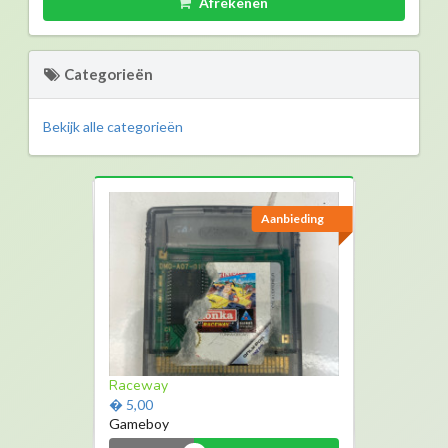
Afrekenen
Categorieën
Bekijk alle categorieën
Aanbieding
Aanbieding
Onderbouw lampen
Raceway
� 4,95
� 5,00
Nickel
Gameboy