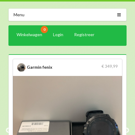
Menu
0
Winkelwagen
Login
Registreer
€ 349,99
Garmin fenix