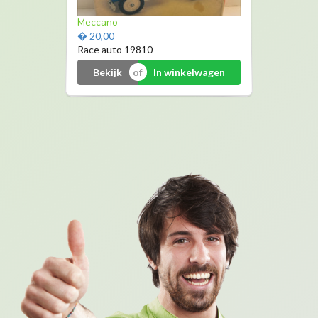
Smoothie maker
Meccano
� 34,99
� 20,00
Mr magic
Race auto 19810
Bekijk
Bekijk
In winkelwagen
In winkelwagen