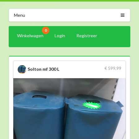
Menu
0
Winkelwagen
Login
Registreer
€ 599,99
Solton mf 300 L