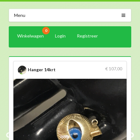
Menu
0
Winkelwagen
Login
Registreer
€ 107,00
Hanger 14krt